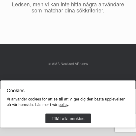
Ledsen, men vi kan inte hitta några användare
som matchar dina sökkriterier.
© AMA Norrland AB 2026
A
SiteOrigin
Theme
Cookies
Vi använder cookies för att se till att vi ger dig den bästa upplevelsen
på vår hemsida. Läs mer i vår
policy
.
Tillåt alla cookies