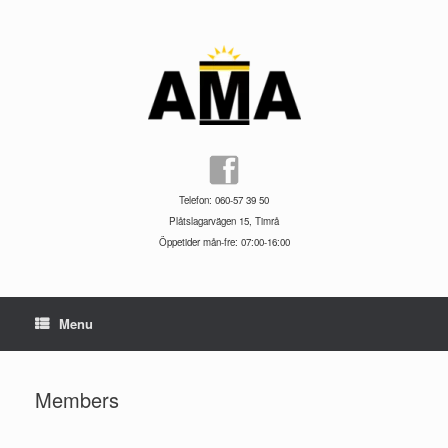
Skip
to
content
Telefon: 060-57 39 50
Plåtslagarvägen 15, Timrå
Öppetider mån-fre: 07:00-16:00
Menu
Members